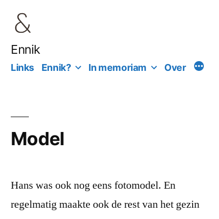
Ga
naar
de
Ennik
inhoud
Links
Ennik?
In memoriam
Over
Model
Hans was ook nog eens fotomodel. En
regelmatig maakte ook de rest van het gezin